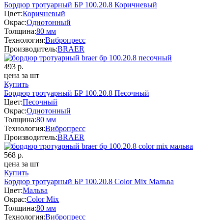
Бордюр тротуарный БР 100.20.8 Коричневый
Цвет:
Коричневый
Окрас:
Однотонный
Толщина:
80 мм
Технология:
Вибропресс
Производитель:
BRAER
493
р.
цена за шт
Купить
Бордюр тротуарный БР 100.20.8 Песочный
Цвет:
Песочный
Окрас:
Однотонный
Толщина:
80 мм
Технология:
Вибропресс
Производитель:
BRAER
568
р.
цена за шт
Купить
Бордюр тротуарный БР 100.20.8 Color Mix Мальва
Цвет:
Мальва
Окрас:
Color Mix
Толщина:
80 мм
Технология:
Вибропресс