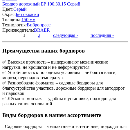
Бордюр дорожный БР 100.30.15 Серый
Цвет:
Серый
Окрас:
Без окраски
Толщина:
150 мм
Технология:
Вибропресс
Производитель:
BRAER
1
2
следующая ›
последняя »
Страницы
Преимущества наших бордюров
✅ Высокая прочность – выдерживают механические
нагрузки, не крошатся и не деформируются.
✅ Устойчивость к погодным условиям – не боятся влаги,
мороза, перепадов температур.
✅ Разнообразие форматов – садовые бордюры для
благоустройства участков, дорожные бордюры для автодорог
и парковок.
✅ Лёгкость монтажа – удобны в установке, подходят для
разных типов оснований.
Виды бордюров в нашем ассортименте
- Садовые бордюры – компактные и эстетичные, подходят для