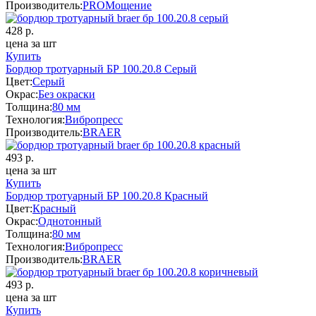
Производитель:
PROМощение
428
р.
цена за шт
Купить
Бордюр тротуарный БР 100.20.8 Серый
Цвет:
Серый
Окрас:
Без окраски
Толщина:
80 мм
Технология:
Вибропресс
Производитель:
BRAER
493
р.
цена за шт
Купить
Бордюр тротуарный БР 100.20.8 Красный
Цвет:
Красный
Окрас:
Однотонный
Толщина:
80 мм
Технология:
Вибропресс
Производитель:
BRAER
493
р.
цена за шт
Купить