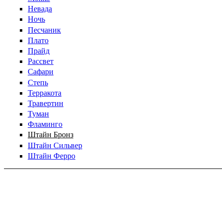
Невада
Ночь
Песчаник
Плато
Прайд
Рассвет
Сафари
Степь
Терракота
Травертин
Туман
Фламинго
Штайн Бронз
Штайн Сильвер
Штайн Ферро