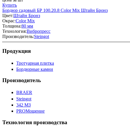
Купить
Бордюр садовый БР 100.20.8 Color Mix Штайн Бронз
Цвет:
Штайн Бронз
Окрас:
Color Mix
Толщина:
80 мм
Технология:
Вибропресс
Производитель:
Steingot
Продукция
Тротуарная плитка
Бордюрные камни
Производитель
BRAER
Steingot
342 МЗ
PROМощение
Технология производства