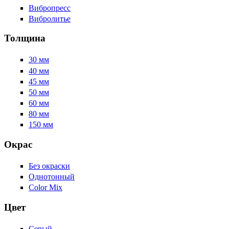
Вибропресс
Вибролитье
Толщина
30 мм
40 мм
45 мм
50 мм
60 мм
80 мм
150 мм
Окрас
Без окраски
Однотонный
Color Mix
Цвет
Серый