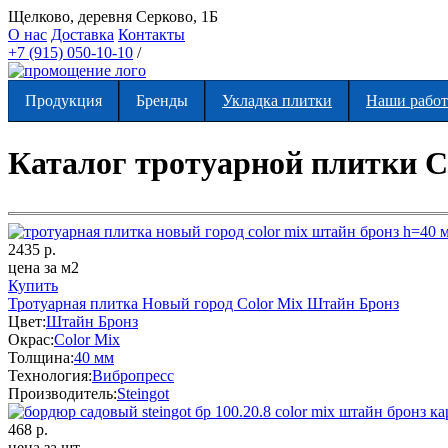
Щелково, деревня Серково, 1Б
О нас
Доставка
Контакты
+7 (915) 050-10-10
/
Продукция
Бренды
Укладка плитки
Наши рабо
Вы здесь
Каталог тротуарной плитки С
2435
р.
цена за м2
Купить
Тротуарная плитка Новый город Color Mix Штайн Бронз
Цвет:
Штайн Бронз
Окрас:
Color Mix
Толщина:
40 мм
Технология:
Вибропресс
Производитель:
Steingot
468
р.
цена за шт