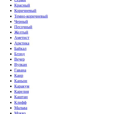
Красный
Коричневый
Темно-коричневый
Черный
Песочный
Желтый
Аметист
Арктика
Байкал
Блэнд
Вечер
Вулкан
Гавана
Каир
Каньон
Каракум
Карелия
Каштан
Клифф
Мальва
Мокко