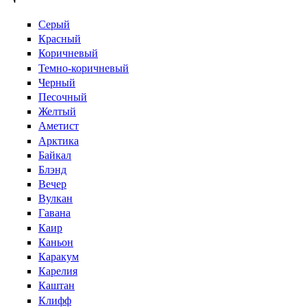
Серый
Красный
Коричневый
Темно-коричневый
Черный
Песочный
Желтый
Аметист
Арктика
Байкал
Блэнд
Вечер
Вулкан
Гавана
Каир
Каньон
Каракум
Карелия
Каштан
Клифф