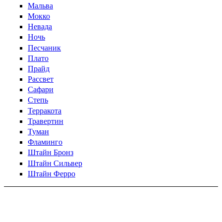
Мальва
Мокко
Невада
Ночь
Песчаник
Плато
Прайд
Рассвет
Сафари
Степь
Терракота
Травертин
Туман
Фламинго
Штайн Бронз
Штайн Сильвер
Штайн Ферро