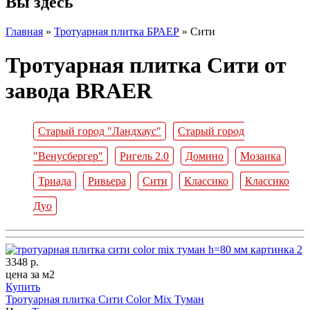
Вы здесь
Главная
»
Тротуарная плитка БРАЕР
»
Сити
Тротуарная плитка Сити от
завода BRAER
Старый город "Ландхаус"
Старый город
"Венусбергер"
Ригель 2.0
Домино
Мозаика
Триада
Ривьера
Сити
Классико
Классико
Дуо
3348
р.
цена за м2
Купить
Тротуарная плитка Сити Color Mix Туман