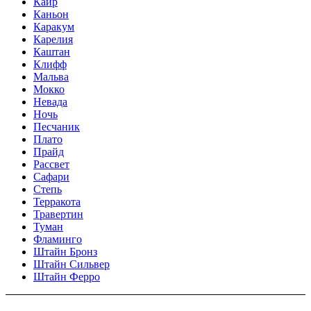
Каир
Каньон
Каракум
Карелия
Каштан
Клифф
Мальва
Мокко
Невада
Ночь
Песчаник
Плато
Прайд
Рассвет
Сафари
Степь
Терракота
Травертин
Туман
Фламинго
Штайн Бронз
Штайн Сильвер
Штайн Ферро