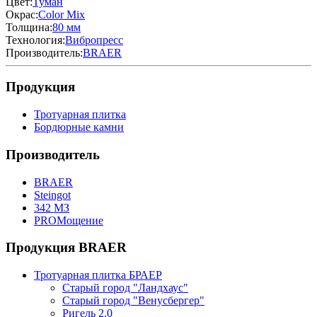
Цвет:
Туман
Окрас:
Color Mix
Толщина:
80 мм
Технология:
Вибропресс
Производитель:
BRAER
Продукция
Тротуарная плитка
Бордюрные камни
Производитель
BRAER
Steingot
342 МЗ
PROМощение
Продукция BRAER
Тротуарная плитка БРАЕР
Старый город "Ландхаус"
Старый город "Венусбергер"
Ригель 2.0