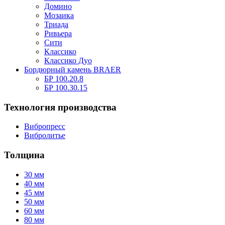
Домино
Мозаика
Триада
Ривьера
Сити
Классико
Классико Дуо
Бордюрный камень BRAER
БР 100.20.8
БР 100.30.15
Технология производства
Вибропресс
Вибролитье
Толщина
30 мм
40 мм
45 мм
50 мм
60 мм
80 мм