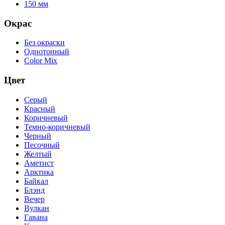
150 мм
Окрас
Без окраски
Однотонный
Color Mix
Цвет
Серый
Красный
Коричневый
Темно-коричневый
Черный
Песочный
Желтый
Аметист
Арктика
Байкал
Блэнд
Вечер
Вулкан
Гавана