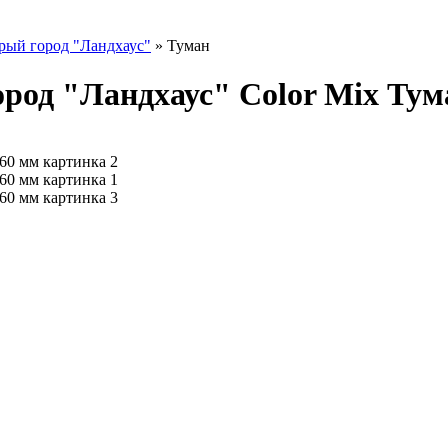
рый город "Ландхаус"
»
Туман
род "Ландхаус" Color Mix Тум