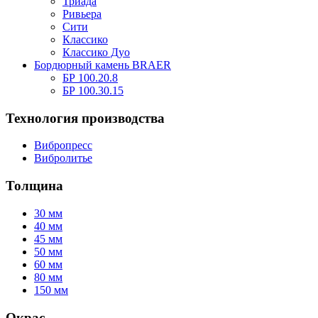
Триада
Ривьера
Сити
Классико
Классико Дуо
Бордюрный камень BRAER
БР 100.20.8
БР 100.30.15
Технология производства
Вибропресс
Вибролитье
Толщина
30 мм
40 мм
45 мм
50 мм
60 мм
80 мм
150 мм
Окрас