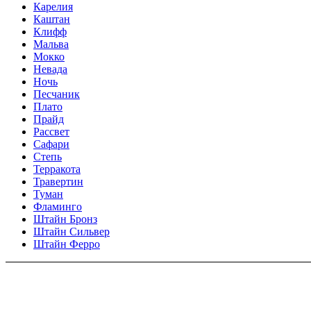
Карелия
Каштан
Клифф
Мальва
Мокко
Невада
Ночь
Песчаник
Плато
Прайд
Рассвет
Сафари
Степь
Терракота
Травертин
Туман
Фламинго
Штайн Бронз
Штайн Сильвер
Штайн Ферро