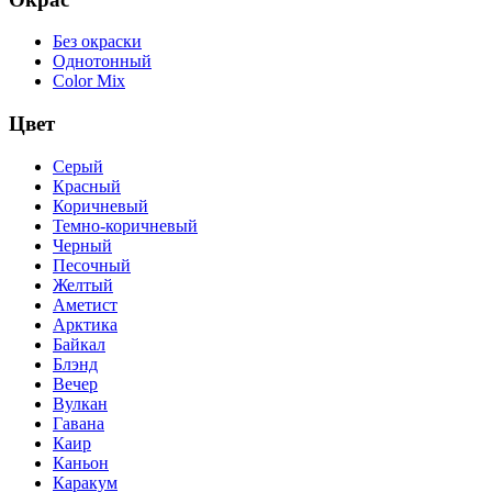
Без окраски
Однотонный
Color Mix
Цвет
Серый
Красный
Коричневый
Темно-коричневый
Черный
Песочный
Желтый
Аметист
Арктика
Байкал
Блэнд
Вечер
Вулкан
Гавана
Каир
Каньон
Каракум