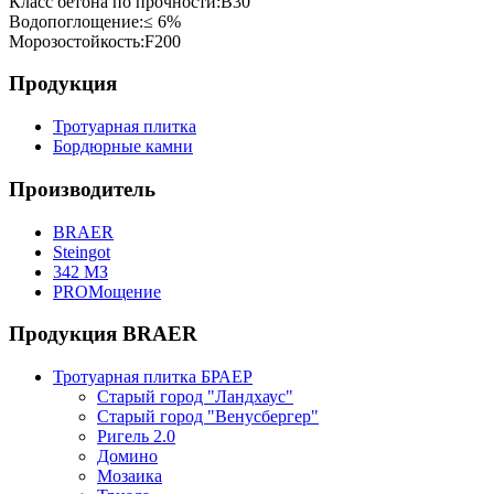
Класс бетона по прочности:
B30
Водопоглощение:
≤ 6%
Морозостойкость:
F200
Продукция
Тротуарная плитка
Бордюрные камни
Производитель
BRAER
Steingot
342 МЗ
PROМощение
Продукция BRAER
Тротуарная плитка БРАЕР
Старый город "Ландхаус"
Старый город "Венусбергер"
Ригель 2.0
Домино
Мозаика