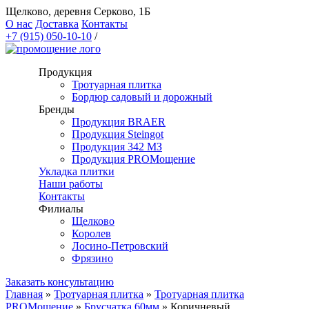
Щелково, деревня Серково, 1Б
О нас
Доставка
Контакты
+7 (915) 050-10-10
/
Продукция
Тротуарная плитка
Бордюр садовый и дорожный
Бренды
Продукция BRAER
Продукция Steingot
Продукция 342 МЗ
Продукция PROМощение
Укладка плитки
Наши работы
Контакты
Филиалы
Щелково
Королев
Лосино-Петровский
Фрязино
Заказать консультацию
Главная
»
Тротуарная плитка
»
Тротуарная плитка
PROМощение
»
Брусчатка 60мм
»
Коричневый