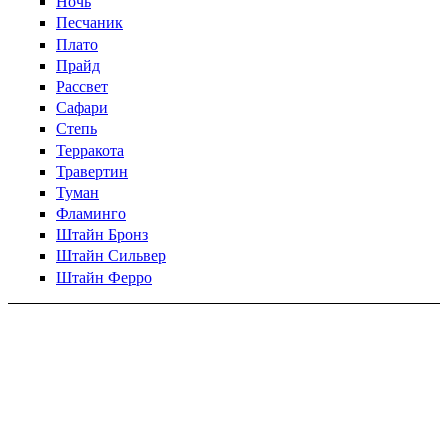
Ночь
Песчаник
Плато
Прайд
Рассвет
Сафари
Степь
Терракота
Травертин
Туман
Фламинго
Штайн Бронз
Штайн Сильвер
Штайн Ферро