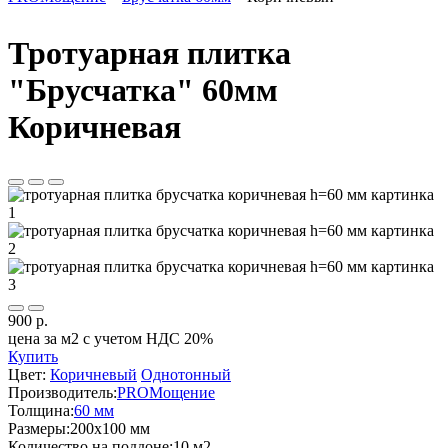
Вы здесь
Тротуарная плитка
"Брусчатка" 60мм
Коричневая
900
р.
цена за м2 с учетом НДС 20%
Купить
Цвет:
Коричневый
Однотонный
Производитель:
PROМощение
Толщина:
60 мм
Размеры:
200х100 мм
Количество на поддоне:
10 м2