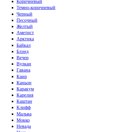
Коричневый
Темно-коричневый
Черный
Песочный
Желтый
Аметист
Арктика
Байкал
Блэнд
Вечер
Вулкан
Гавана
Каир
Каньон
Каракум
Карелия
Каштан
Клифф
Мальва
Мокко
Невада