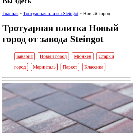
Вы здесь
Главная
»
Тротуарная плитка Steingot
»
Новый город
Тротуарная плитка Новый
город от завода Steingot
Бавария
Новый город
Мюнхен
Старый
город
Маринталь
Паркет
Классика