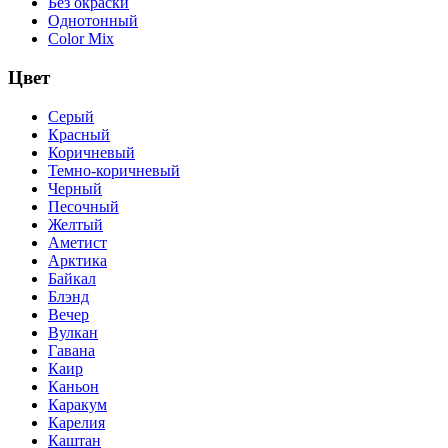
Без окраски
Однотонный
Color Mix
Цвет
Серый
Красный
Коричневый
Темно-коричневый
Черный
Песочный
Желтый
Аметист
Арктика
Байкал
Блэнд
Вечер
Вулкан
Гавана
Каир
Каньон
Каракум
Карелия
Каштан