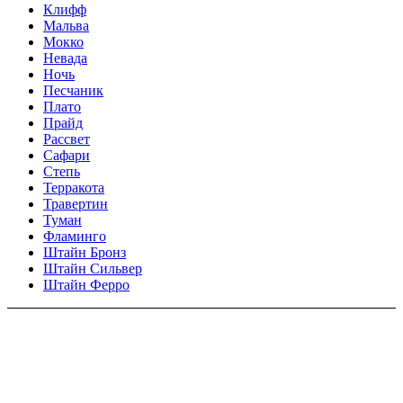
Клифф
Мальва
Мокко
Невада
Ночь
Песчаник
Плато
Прайд
Рассвет
Сафари
Степь
Терракота
Травертин
Туман
Фламинго
Штайн Бронз
Штайн Сильвер
Штайн Ферро