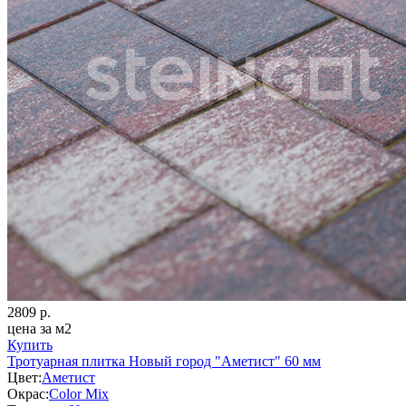
2809
р.
цена за м2
Купить
Тротуарная плитка Новый город "Аметист" 60 мм
Цвет:
Аметист
Окрас:
Color Mix